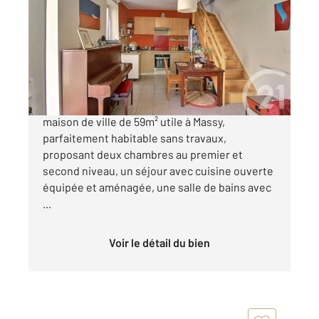
59,41 m
, 3 pièces
Ref : 9064
Maison à vendre
255 000 €
CENTRE VILLE au cœur du vieux MASSY,
maison de ville de 59m² utile à Massy,
parfaitement habitable sans travaux,
proposant deux chambres au premier et
second niveau, un séjour avec cuisine ouverte
équipée et aménagée, une salle de bains avec
...
Voir le détail du bien