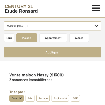
CENTURY 21
Etude Ronsard
MASSY (91300)
Tous
Maison
Appartement
Autres
Appliquer
Vente maison Massy (91300)
3 annonces immobilières :
Trier par :
Date
Prix
Surface
Exclusivité
DPE