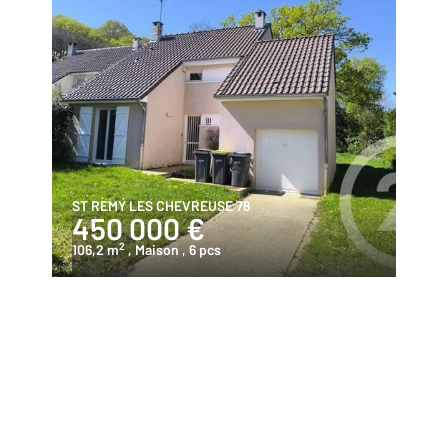
ST REMY LES CHEVREUSE 78
450 000 €
2
106,2 m
, Maison
, 6 pcs