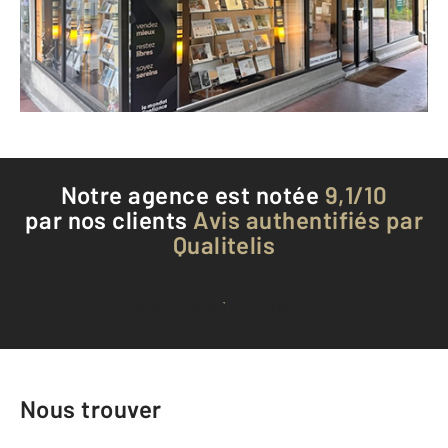
Envoyer un message
Téléphoner à l'agence
Notre agence est notée
9,1/10
par nos clients
Avis authentifiés par
Qualitelis
Voir tous les avis clients
Nous trouver