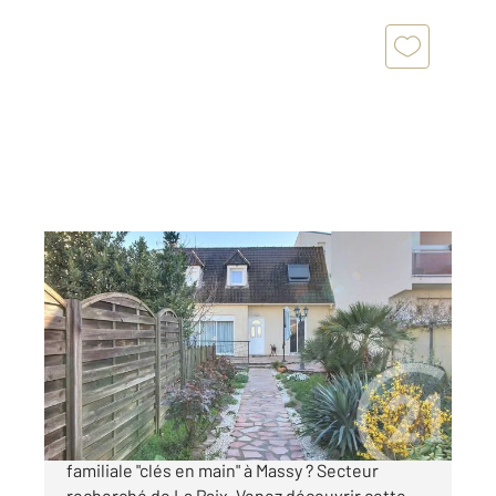
MASSY 91
2
110 m
, 6 pièces
Ref : 8931
Maison à vendre
460 000 €
Coup de coeur assuré : charmante maison
familiale "clés en main" à Massy ? Secteur
recherché de La Paix. Venez découvrir cette