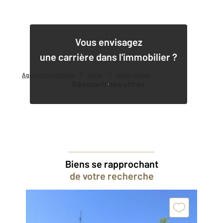
1
Vous envisagez
une carrière dans l'immobilier ?
Agence immobilière
Vente
Vente maison
Découvrir nos offres
Biens se rapprochant
de votre recherche