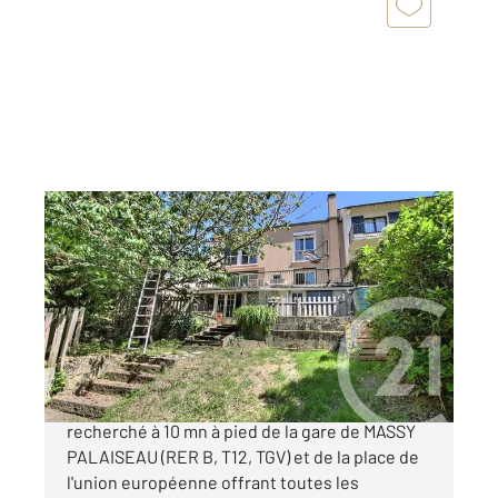
MASSY 91
2
161,90 m
, 8 pièces
Ref : 8830
Maison à vendre
469 000 €
LES GRAVIERS dans un secteur pavillonnaire
recherché à 10 mn à pied de la gare de MASSY
PALAISEAU (RER B, T12, TGV) et de la place de
l'union européenne offrant toutes les